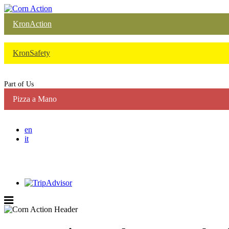
KronAction
KronSafety
Part of Us
Pizza a Mano
en
it